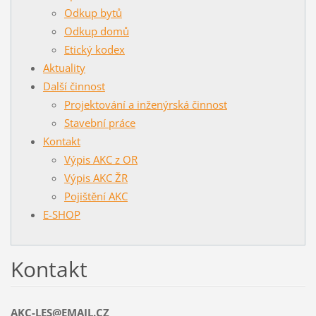
Odkup bytů
Odkup domů
Etický kodex
Aktuality
Další činnost
Projektování a inženýrská činnost
Stavební práce
Kontakt
Výpis AKC z OR
Výpis AKC ŽR
Pojištění AKC
E-SHOP
Kontakt
AKC-LES@EMAIL.CZ