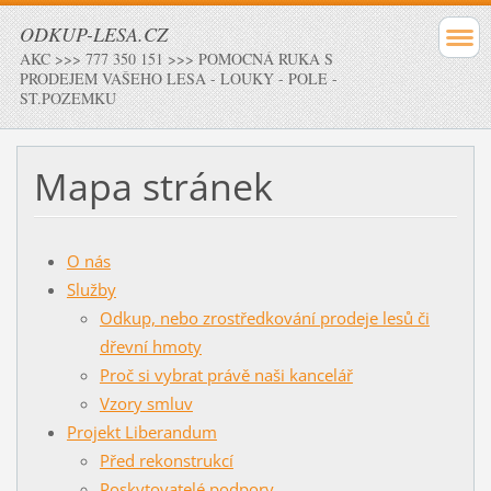
ODKUP-LESA.CZ
AKC >>> 777 350 151 >>> POMOCNÁ RUKA S
PRODEJEM VAŠEHO LESA - LOUKY - POLE -
ST.POZEMKU
Mapa stránek
O nás
Služby
Odkup, nebo zrostředkování prodeje lesů či
dřevní hmoty
Proč si vybrat právě naši kancelář
Vzory smluv
Projekt Liberandum
Před rekonstrukcí
Poskytovatelé podpory