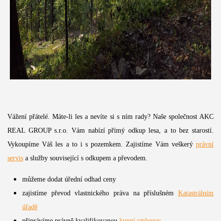
Vážení přátelé. Máte-li les a nevíte si s ním rady? Naše společnost AKC
REAL GROUP s.r.o. Vám nabízí přímý odkup lesa, a to bez starostí.
Vykoupíme Váš les a to i s pozemkem. Zajistíme Vám veškerý
právní
servis
a služby související s odkupem a převodem.
můžeme dodat úřední odhad ceny
zajistíme převod vlastnického práva na příslušném
Katastrálním
úřadě
připrávíme právně kvalifikovanou
kupní smlouvu