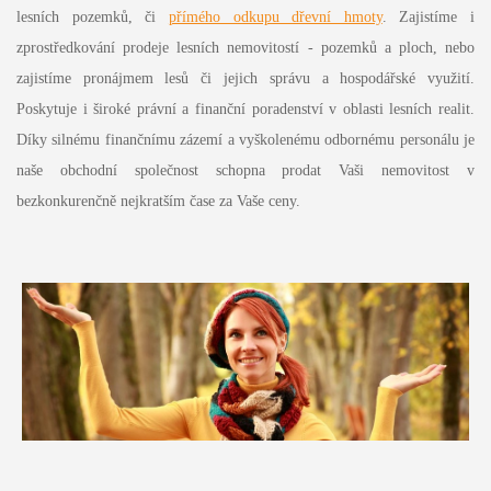
lesních pozemků, či
přímého odkupu dřevní hmoty
. Zajistíme i
zprostředkování prodeje lesních nemovitostí - pozemků a ploch, nebo
zajistíme pronájmem lesů či jejich správu a hospodářské využití.
Poskytuje i široké právní a finanční poradenství v oblasti lesních realit.
Díky silnému finančnímu zázemí a vyškolenému odbornému personálu je
naše obchodní společnost schopna prodat Vaši nemovitost v
bezkonkurenčně nejkratším čase za Vaše ceny.