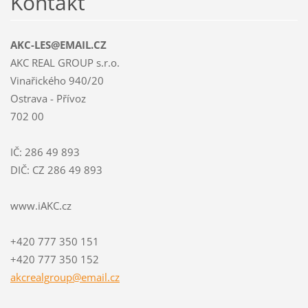
Kontakt
AKC-LES@EMAIL.CZ
AKC REAL GROUP s.r.o.
Vinařického 940/20
Ostrava - Přívoz
702 00
IČ: 286 49 893
DIČ: CZ 286 49 893
www.iAKC.cz
+420 777 350 151
+420 777 350 152
akcrealg
roup@ema
il.cz