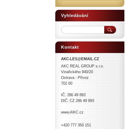
Vyhledávání
Kontakt
AKC-LES@EMAIL.CZ
AKC REAL GROUP s.r.o.
Vinařického 940/20
Ostrava - Přívoz
702 00
IČ: 286 49 893
DIČ: CZ 286 49 893
www.iAKC.cz
+420 777 350 151