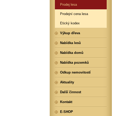
Prodej lesa
Prodejní cena lesa
Etický kodex
Výkup dřeva
Nabídka lesů
Nabídka domů
Nabídka pozemků
Odkup nemovitostí
Aktuality
Další činnost
Kontakt
E-SHOP