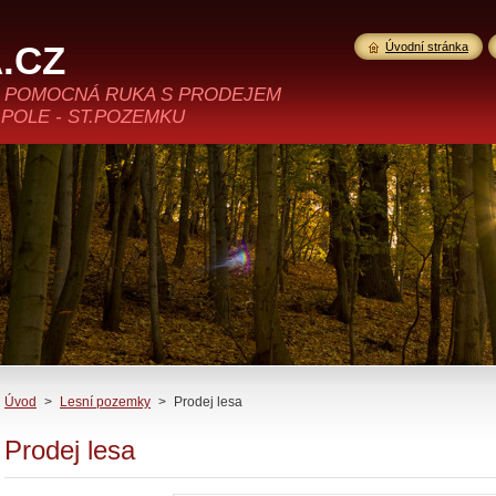
.CZ
Úvodní stránka
>>> POMOCNÁ RUKA S PRODEJEM
 POLE - ST.POZEMKU
Úvod
>
Lesní pozemky
>
Prodej lesa
Prodej lesa