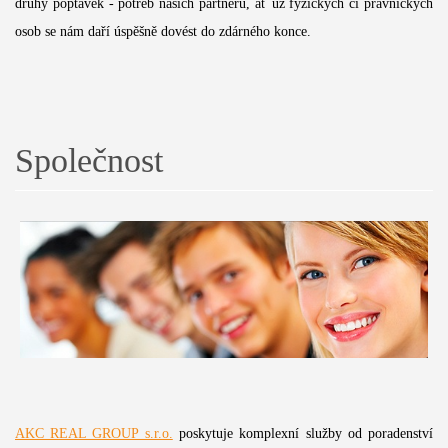
druhy poptávek - potřeb našich partnerů, ať už fyzických či právnických
osob se nám daří úspěšně dovést do zdárného konce.
Společnost
AKC REAL GROUP s.r.o.
poskytuje komplexní služby od poradenství