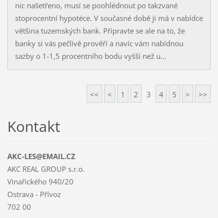
nic našetřeno, musí se poohlédnout po takzvané
stoprocentní hypotéce. V současné době ji má v nabídce
většina tuzemských bank. Připravte se ale na to, že
banky si vás pečlivě prověří a navíc vám nabídnou
sazby o 1-1,5 procentního bodu vyšší než u...
<<
<
1
2
3
4
5
>
>>
Kontakt
AKC-LES@EMAIL.CZ
AKC REAL GROUP s.r.o.
Vinařického 940/20
Ostrava - Přívoz
702 00