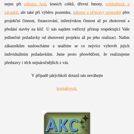
nejen při
odkupu lesů
, lesních celků, dřevní hmoty,
pohledávek a
závazků
, ale také při výběru pozemku,
nákupu a přípravy pozemků
přes
projekční činnost, financování, inženýrskou činnost až po zhotovení a
předání stavby na klíč. U nás najdete vstřícný přístup respektující Vaše
jedinečné požadavky od zhotovení projektu až po jeho realizaci. Našim
zákazníkům nasloucháme a snažíme se co nejvíce vyhovět jejich
individuálním požadavkům. Jsme proto přesvědčeni, že realizujeme
představy i těch nejnáročnějších z vás.
V případě jakýchkoli dotazů nás neváhejte
kontaktovat.