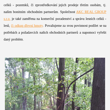
celků - pozemků, či zprostředkování jejich prodeje třetím osobám, tj.
našim bonitním obchodním partnerům. Společnost
AKC REAL GROUP
s.r.o.
je také zaměřena na komerční poradenství a správu lesních celků -
lesů,
či odkup dřevní hmoty
. Považujeme za svou povinnost podílet se na
potřebách a požadavcích našich obchodních partnerů a napomoci vyřešit
daný problém.