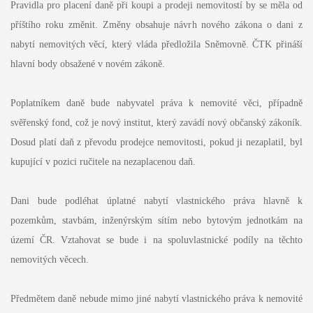
Pravidla pro placení daně při koupi a prodeji nemovitostí by se měla od
příštího roku změnit. Změny obsahuje návrh nového zákona o dani z
nabytí nemovitých věcí, který vláda předložila Sněmovně. ČTK přináší
hlavní body obsažené v novém zákoně.
Poplatníkem daně bude nabyvatel práva k nemovité věci, případně
svěřenský fond, což je nový institut, který zavádí nový občanský zákoník.
Dosud platí daň z převodu prodejce nemovitosti, pokud ji nezaplatil, byl
kupující v pozici ručitele na nezaplacenou daň.
Dani bude podléhat úplatné nabytí vlastnického práva hlavně k
pozemkům, stavbám, inženýrským sítím nebo bytovým jednotkám na
území ČR. Vztahovat se bude i na spoluvlastnické podíly na těchto
nemovitých věcech.
Předmětem daně nebude mimo jiné nabytí vlastnického práva k nemovité