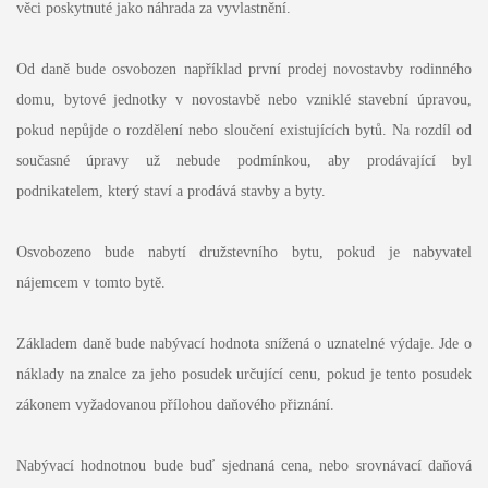
věci poskytnuté jako náhrada za vyvlastnění.
Od daně bude osvobozen například první prodej novostavby rodinného
domu, bytové jednotky v novostavbě nebo vzniklé stavební úpravou,
pokud nepůjde o rozdělení nebo sloučení existujících bytů. Na rozdíl od
současné úpravy už nebude podmínkou, aby prodávající byl
podnikatelem, který staví a prodává stavby a byty.
Osvobozeno bude nabytí družstevního bytu, pokud je nabyvatel
nájemcem v tomto bytě.
Základem daně bude nabývací hodnota snížená o uznatelné výdaje. Jde o
náklady na znalce za jeho posudek určující cenu, pokud je tento posudek
zákonem vyžadovanou přílohou daňového přiznání.
Nabývací hodnotnou bude buď sjednaná cena, nebo srovnávací daňová