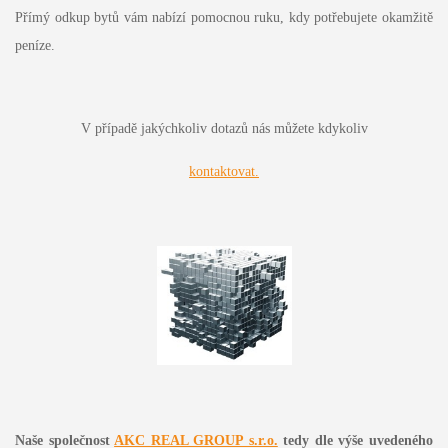
Přímý odkup bytů vám nabízí pomocnou ruku, kdy potřebujete okamžitě
peníze.
V případě jakýchkoliv dotazů nás můžete kdykoliv
kontaktovat.
Naše společnost
AKC REAL GROUP s.r.o.
tedy dle výše uvedeného