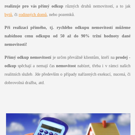
realizuje pro vás přímý odkup
různých druhů nemovitostí, a to jak
bytů
, či
rodinných domů
, nebo pozemků.
Při realizaci přímého, tj. rychlého odkupu nemovitostí můžeme
nabídnou cenu odkupu od 50 až do 90% tržní hodnoty dané
nemovitosti!
Přímý odkup nemovitostí
je určen převážně klientům, kteří na
prodej -
odkup
spěchají a nemají čas
nemovitost
nabízet, třeba i v rámci našich
realitních služeb. Jde především o případy nařízených exekucí, nucená, či
dobrovolná dražba, atd.