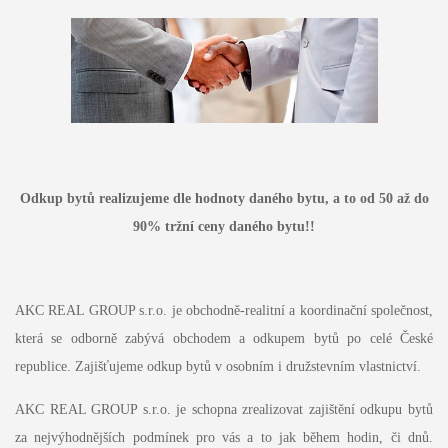
Odkup bytů realizujeme dle hodnoty daného bytu, a to od 50 až do
90% tržní ceny daného bytu!!
AKC REAL GROUP s.r.o. je obchodně-realitní a koordinační společnost,
která se odborně zabývá obchodem a odkupem bytů po celé České
republice. Zajišťujeme odkup bytů v osobním i družstevním vlastnictví.
AKC REAL GROUP s.r.o. je schopna zrealizovat zajištění odkupu bytů
za nejvýhodnějších podmínek pro vás a to jak během hodin, či dnů.