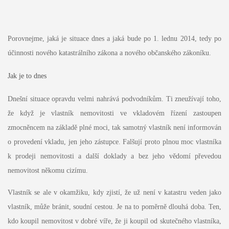
Porovnejme, jaká je situace dnes a jaká bude po 1. lednu 2014, tedy po
účinnosti nového katastrálního zákona a nového občanského zákoníku.
Jak je to dnes
Dnešní situace opravdu velmi nahrává podvodníkům. Ti zneužívají toho,
že když je vlastník nemovitosti ve vkladovém řízení zastoupen
zmocněncem na základě plné moci, tak samotný vlastník není informován
o provedení vkladu, jen jeho zástupce. Falšují proto plnou moc vlastníka
k prodeji nemovitosti a další doklady a bez jeho vědomí převedou
nemovitost někomu cizímu.
Vlastník se ale v okamžiku, kdy zjistí, že už není v katastru veden jako
vlastník, může bránit, soudní cestou. Je na to poměrně dlouhá doba. Ten,
kdo koupil nemovitost v dobré víře, že ji koupil od skutečného vlastníka,