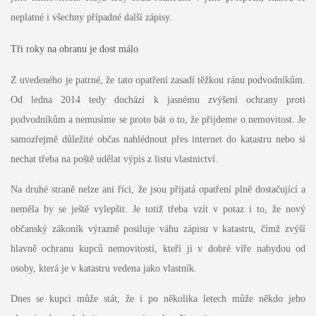
neplatné i všechny případné další zápisy.
Tři roky na obranu je dost málo
Z uvedeného je patrné, že tato opatření zasadí těžkou ránu podvodníkům.
Od ledna 2014 tedy dochází k jasnému zvýšení ochrany proti
podvodníkům a nemusíme se proto bát o to, že přijdeme o nemovitost. Je
samozřejmě důležité občas nahlédnout přes internet do katastru nebo si
nechat třeba na poště udělat výpis z listu vlastnictví.
Na druhé straně nelze ani říci, že jsou přijatá opatření plně dostačující a
neměla by se ještě vylepšit. Je totiž třeba vzít v potaz i to, že nový
občanský zákoník výrazně posiluje váhu zápisu v katastru, čímž zvýší
hlavně ochranu kupců nemovitostí, kteří ji v dobré víře nabydou od
osoby, která je v katastru vedena jako vlastník.
Dnes se kupci může stát, že i po několika letech může někdo jeho