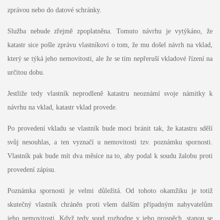
zprávou nebo do datové schránky.
Služba nebude zřejmě zpoplatněna. Tomuto návrhu je vytýkáno, že
katastr sice pošle zprávu vlastníkovi o tom, že mu došel návrh na vklad,
který se týká jeho nemovitosti, ale že se tím nepřeruší vkladové řízení na
určitou dobu.
Jestliže tedy vlastník neprodleně katastru neoznámí svoje námitky k
návrhu na vklad, katastr vklad provede.
Po provedení vkladu se vlastník bude moci bránit tak, že katastru sdělí
svůj nesouhlas, a ten vyznačí u nemovitosti tzv. poznámku spornosti.
Vlastník pak bude mít dva měsíce na to, aby podal k soudu žalobu proti
provedení zápisu.
Poznámka spornosti je velmi důležitá. Od tohoto okamžiku je totiž
skutečný vlastník chráněn proti všem dalším případným nabyvatelům
jeho nemovitosti. Když tedy soud rozhodne v jeho prospěch, stanou se