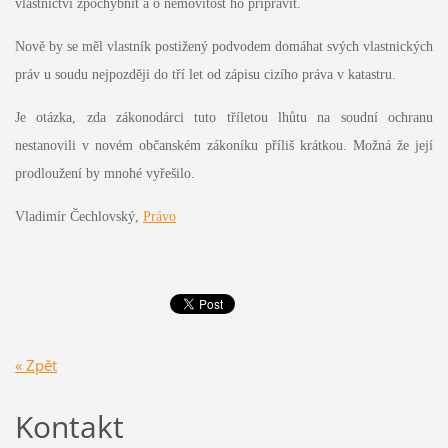
vlastnictví zpochybnit a o nemovitost ho připravit.
Nově by se měl vlastník postižený podvodem domáhat svých vlastnických
práv u soudu nejpozději do tří let od zápisu cizího práva v katastru.
Je otázka, zda zákonodárci tuto tříletou lhůtu na soudní ochranu
nestanovili v novém občanském zákoníku příliš krátkou. Možná že její
prodloužení by mnohé vyřešilo.
Vladimír Čechlovský,
Právo
« Zpět
Kontakt