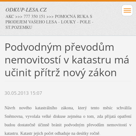
ODKUP-LESA.CZ
AKC >>> 777 350 151 >>> POMOCNÁ RUKA S
PRODEJEM VAŠEHO LESA - LOUKY - POLE -
ST.POZEMKU
Podvodným převodům
nemovitostí v katastru má
učinit přítrž nový zákon
30.05.2013 15:07
Návrh nového katastrálního zákona, který tento měsíc schválila
Sněmovna, vyvolala velké diskuse zejména o tom, zda přijatá opatření
budou dostatečně účinně bránit podvodným převodům nemovitostí v
katastru. Katastr jejich počet odhaduje na desítky ročně.