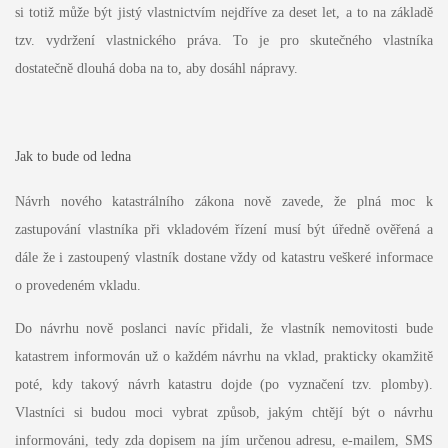
si totiž může být jistý vlastnictvím nejdříve za deset let, a to na základě
tzv. vydržení vlastnického práva. To je pro skutečného vlastníka
dostatečně dlouhá doba na to, aby dosáhl nápravy.
Jak to bude od ledna
Návrh nového katastrálního zákona nově zavede, že plná moc k
zastupování vlastníka při vkladovém řízení musí být úředně ověřená a
dále že i zastoupený vlastník dostane vždy od katastru veškeré informace
o provedeném vkladu.
Do návrhu nově poslanci navíc přidali, že vlastník nemovitosti bude
katastrem informován už o každém návrhu na vklad, prakticky okamžitě
poté, kdy takový návrh katastru dojde (po vyznačení tzv. plomby).
Vlastníci si budou moci vybrat způsob, jakým chtějí být o návrhu
informováni, tedy zda dopisem na jím určenou adresu, e-mailem, SMS