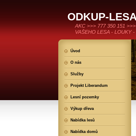
ODKUP-LESA
AKC >>> 777 350 151 
VAŠEHO LESA - LOUKY -
Úvod
O nás
Služby
Projekt Liberandum
Lesní pozemky
Výkup dřeva
Nabídka lesů
Nabídka domů