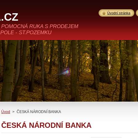
.CZ
Úvodní stránka
>>> POMOCNÁ RUKA S PRODEJEM
 POLE - ST.POZEMKU
Úvod
>
ČESKÁ NÁRODNÍ BANKA
ČESKÁ NÁRODNÍ BANKA