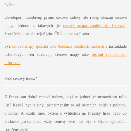
úvěrem.
Developeři nesestavují přímo cenové indexy, ale raději ukazují cenové
mapy. Jednou z takových je
cenová mapa společnosti Ekospol
.
Soustřeďuje se ale stejně jako ČSÚ pouze na Prahu.
Své
cenové mapy spustila také Asociace realitních makléřů
a na základě
nabídkových cen stanovuje cenové mapy také
Institut regionálních
informací
.
Proč cenový index?
K čemu jsou dobré cenové indexy, když se jednotlivé nemovitostí tolik
liší? Každý byt je jiný, přinejmenším se od ostatních odlišuje polohou
v domě. A rozdíl mezi bytem s výhledem na Pražský hrad nebo do
klidného parku bude vždy ceněný více než byt k těmto výhledům
„otočený zády“.