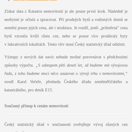
Získat data z Katastru nemovitostí je ale pouze první krok. Následně je
nezbytné je očistit a zpracovat. Při prodejích bytů a rodinných domů se
nemění pouze jejich cena, ale i struktura. Je rozdíl, jestli „průměrná“ cena
bytů vzrostla kvůli růstu cen, nebo se pouze více prodávaly byty
v lukrativních lokalitách. Tento vliv musí Český statistický úřad odstínit.
Výstupy z nových dat navíc nebude možné porovnávat s předchozími
způsoby výpočtu.
„S odstupem pěti deseti let, až budeme mít vývojovou
řadu, z toho budeme moci něco usuzovat o vývoji trhu s nemovitostmi,“
uvedl Karel Večeře, předseda Českého úřadu zeměměřičského a
katastrálního, pro deník E15.
Současný přístup k cenám nemovitostí
Český statistický úřad v současnosti zveřejňuje vývoj různých cen