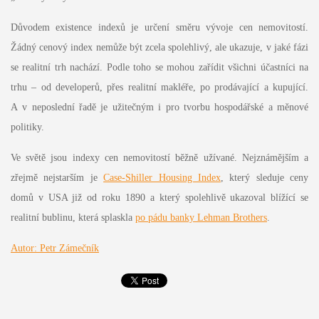
Důvodem existence indexů je určení směru vývoje cen nemovitostí.
Žádný cenový index nemůže být zcela spolehlivý, ale ukazuje, v jaké fázi
se realitní trh nachází. Podle toho se mohou zařídit všichni účastníci na
trhu – od developerů, přes realitní makléře, po prodávající a kupující.
A v neposlední řadě je užitečným i pro tvorbu hospodářské a měnové
politiky.
Ve světě jsou indexy cen nemovitostí běžně užívané. Nejznámějším a
zřejmě nejstarším je
Case-Shiller Housing Index
, který sleduje ceny
domů v USA již od roku 1890 a který spolehlivě ukazoval blížící se
realitní bublinu, která splaskla
po pádu banky Lehman Brothers
.
Autor:
Petr Zámečník