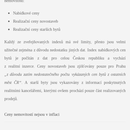
nemovitostí:
Nabídkové ceny
Realizační ceny novostaveb
Realizační ceny starších bytů
Každý ze zveřejňovaných indexů má své limity, přesto jsou velmi
užitečné zejména z důvodu nedostatku jiných dat. Index nabídkových cen
bytů je počítán z dat pro celou Českou republiku a vychází
z realitní inzerce. Ceny novostaveb jsou zjišťovány pouze pro Prahu
„
z důvodu zatím nedostatečného počtu vykázaných cen bytů z ostatních
měst ČR“.
A starší byty jsou vykazovány z informací poskytnutých
realitními kancelářemi, kterými ovšem prochází pouze část realizovaných
prodejů.
Ceny nemovitostí nejsou v inflaci