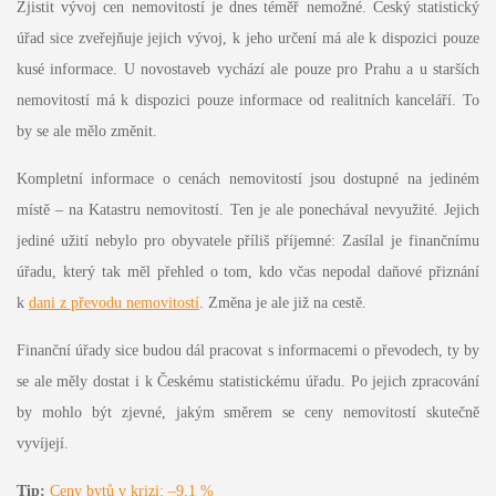
Zjistit vývoj cen nemovitostí je dnes téměř nemožné. Český statistický
úřad sice zveřejňuje jejich vývoj, k jeho určení má ale k dispozici pouze
kusé informace. U novostaveb vychází ale pouze pro Prahu a u starších
nemovitostí má k dispozici pouze informace od realitních kanceláří. To
by se ale mělo změnit.
Kompletní informace o cenách nemovitostí jsou dostupné na jediném
místě – na Katastru nemovitostí. Ten je ale ponechával nevyužité. Jejich
jediné užití nebylo pro obyvatele příliš příjemné: Zasílal je finančnímu
úřadu, který tak měl přehled o tom, kdo včas nepodal daňové přiznání
k
dani z převodu nemovitostí
. Změna je ale již na cestě.
Finanční úřady sice budou dál pracovat s informacemi o převodech, ty by
se ale měly dostat i k Českému statistickému úřadu. Po jejich zpracování
by mohlo být zjevné, jakým směrem se ceny nemovitostí skutečně
vyvíjejí.
Tip:
Ceny bytů v krizi: –9,1 %