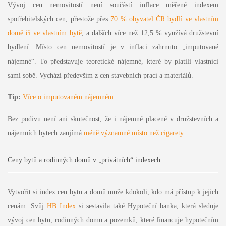
Vývoj cen nemovitostí není součástí inflace měřené indexem
spotřebitelských cen, přestože přes
70 % obyvatel ČR bydlí ve vlastním
domě či ve vlastním bytě
, a dalších více než 12,5 % využívá družstevní
bydlení. Místo cen nemovitostí je v inflaci zahrnuto „imputované
nájemné“. To představuje teoretické nájemné, které by platili vlastníci
sami sobě. Vychází především z cen stavebních prací a materiálů.
Tip:
Více o imputovaném nájemném
Bez podivu není ani skutečnost, že i nájemné placené v družstevních a
nájemních bytech zaujímá
méně významné místo než cigarety
.
Ceny bytů a rodinných domů v „privátních“ indexech
Vytvořit si index cen bytů a domů může kdokoli, kdo má přístup k jejich
cenám. Svůj
HB Index
si sestavila také Hypoteční banka, která sleduje
vývoj cen bytů, rodinných domů a pozemků, které financuje hypotečním