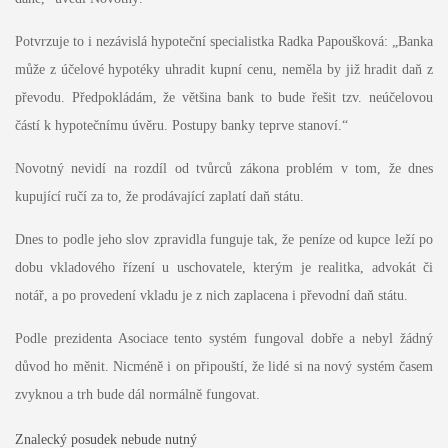
Potvrzuje to i nezávislá hypoteční specialistka Radka Papoušková: „Banka
může z účelové hypotéky uhradit kupní cenu, neměla by již hradit daň z
převodu. Předpokládám, že většina bank to bude řešit tzv. neúčelovou
částí k hypotečnímu úvěru. Postupy banky teprve stanoví.“
Novotný nevidí na rozdíl od tvůrců zákona problém v tom, že dnes
kupující ručí za to, že prodávající zaplatí daň státu.
Dnes to podle jeho slov zpravidla funguje tak, že peníze od kupce leží po
dobu vkladového řízení u uschovatele, kterým je realitka, advokát či
notář, a po provedení vkladu je z nich zaplacena i převodní daň státu.
Podle prezidenta Asociace tento systém fungoval dobře a nebyl žádný
důvod ho měnit. Nicméně i on připouští, že lidé si na nový systém časem
zvyknou a trh bude dál normálně fungovat.
Znalecký posudek nebude nutný