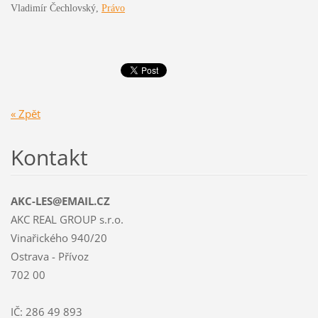
Vladimír Čechlovský,
Právo
« Zpět
Kontakt
AKC-LES@EMAIL.CZ
AKC REAL GROUP s.r.o.
Vinařického 940/20
Ostrava - Přívoz
702 00
IČ: 286 49 893