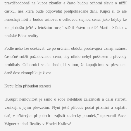
pravděpodobně na kupce zkoušet a často budou ochotni slevit o nižší
částku, než která bude odpovídat předpokládané dani. Kupci si to ale
nenechají líbit a budou usilovat o celkovou stejnou cenu, jako kdyby ke
koupi došlo ještě v letošním roce,“ sdělil Právu makléř Martin Sládek z
pražské Edox reality.
Podle něho lze očekávat, že po určitém období prodávající uznají nutnost
částečně snížit požadovanou cenu, aby nikdo nebyl poškozen a převody
probíhaly. Odborníci se ale shodují i v tom, že kupujícímu se přesunem
daně dost zkomplikuje život.
Kupujícím přibudou starosti
„Koupit nemovitost je samo o sobě nelehkou záležitostí a další starosti
vznikají s jejím převzetím. Nyní ještě přibude podat přiznání a zaplatit
daň, v některých případech i zajistit znalecký posudek,“ upozornil Pavel
Vágner z ideal Reality v Hradci Králové.