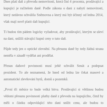
Dnes platí daň z převodu nemovitosti, která činí 4 procenta, prodávající a
kupující je ručitelem daně. Podle zákona o dani z nabytí nemovitosti,
který nedávno schválila Sněmovna a který má být účinný od ledna 2014,
však mají nově platit daň kupující.
Ti budou tím pádem logicky vyžadovat, aby prodávající, kterým se uleví
na dani, snížili stávající kupní ceny o tuto daň.
Půjde tedy jen o optické zlevnění. Na přesunu daně by tedy žádná strana
neměla v zásadě vydělat ani prodělat.
Přesun daňové povinnosti musí ještě schválit Senát a podepsat
prezident. To ale neznamená, že hned od ledna lze čekat masové a
automatické zlevňování bytů, domů a pozemků.
„První tři měsíce to bude velká bitva. Prodávající si většinou budou
vědomi přesunu povinnosti platby daně z převodu na kupujícího, čímž by
měli o částku odpovídající této dani snížit cenu, ale budou to