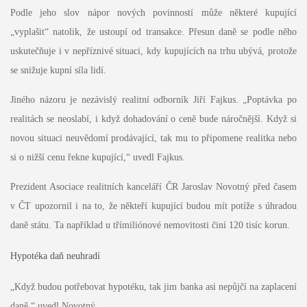
Podle jeho slov nápor nových povinností může některé kupující
„vyplašit“ natolik, že ustoupí od transakce. Přesun daně se podle něho
uskutečňuje i v nepříznivé situaci, kdy kupujících na trhu ubývá, protože
se snižuje kupní síla lidí.
Jiného názoru je nezávislý realitní odborník Jiří Fajkus. „Poptávka po
realitách se neoslabí, i když dohadování o ceně bude náročnější. Když si
novou situaci neuvědomí prodávající, tak mu to připomene realitka nebo
si o nižší cenu řekne kupující,“ uvedl Fajkus.
Prezident Asociace realitních kanceláří ČR Jaroslav Novotný před časem
v ČT upozornil i na to, že někteří kupující budou mít potíže s úhradou
daně státu. Ta například u třímiliónové nemovitosti činí 120 tisíc korun.
Hypotéka daň neuhradí
„Když budou potřebovat hypotéku, tak jim banka asi nepůjčí na zaplacení
daně,“ uvedl Novotný.