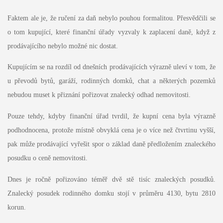
Faktem ale je, že ručení za daň nebylo pouhou formalitou. Přesvědčili se
o tom kupující, které finanční úřady vyzvaly k zaplacení daně, když z
prodávajícího nebylo možné nic dostat.
Kupujícím se na rozdíl od dnešních prodávajících výrazně uleví v tom, že
u převodů bytů, garáží, rodinných domků, chat a některých pozemků
nebudou muset k přiznání pořizovat znalecký odhad nemovitosti.
Pouze tehdy, kdyby finanční úřad tvrdil, že kupní cena byla výrazně
podhodnocena, protože místně obvyklá cena je o více než čtvrtinu vyšší,
pak může prodávající vyřešit spor o základ daně předložením znaleckého
posudku o ceně nemovitosti.
Dnes je ročně pořizováno téměř dvě stě tisíc znaleckých posudků.
Znalecký posudek rodinného domku stojí v průměru 4130, bytu 2810
korun.