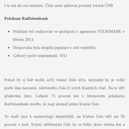
I to má ale svá omezení. Číslo musí splňovat povinný formát ČNB.
Průzkum Raiffeisenbank
Průzkum byl realizován ve spolupráci s agenturou STEM/MARK v
březnu 2013.
Dotazována byla dospělá populace z celé republiky.
Celkový počet respondentů: 1011
Pokud by si lidé mohli určit vlastní číslo účtu, nejčastěji by je volili
podle data narození, telefonního čísla či svých šťastných čísel. Na ta věří
především ženy. Celkem 75 procent žen v březnovém průzkumu
Raiffeisenbank uvedlo, že mají alespoň jedno šťastné číslo.
To muži jsou k numerologii skeptičtější, na šťastná čísla věří jen 58
procent z nich. Svými oblíbenými čísly by se řídila skoro třetina žen a