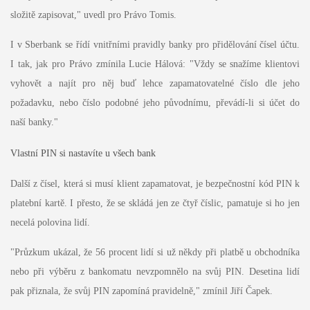
složitě zapisovat," uvedl pro Právo Tomis.
I v Sberbank se řídí vnitřními pravidly banky pro přidělování čísel účtu.
I tak, jak pro Právo zmínila Lucie Hálová: "Vždy se snažíme klientovi
vyhovět a najít pro něj buď lehce zapamatovatelné číslo dle jeho
požadavku, nebo číslo podobné jeho původnímu, převádí-li si účet do
naší banky."
Vlastní PIN si nastavíte u všech bank
Další z čísel, která si musí klient zapamatovat, je bezpečnostní kód PIN k
platební kartě. I přesto, že se skládá jen ze čtyř číslic, pamatuje si ho jen
necelá polovina lidí.
"Průzkum ukázal, že 56 procent lidí si už někdy při platbě u obchodníka
nebo při výběru z bankomatu nevzpomnělo na svůj PIN. Desetina lidí
pak přiznala, že svůj PIN zapomíná pravidelně," zmínil Jiří Čapek.