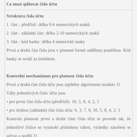
Co musí splňovat číslo účtu
Struktura čísla účtu
1. část - předčíslí: délka 0-6 numerických znaků
2. část - základní část: délka 2-10 numerických znaků
3. část - kód banky: délka 4 numerické znaky
První a druhá část čísla jsou v písemné formě odděleny pomlčkou. Kód
banky se uvádí za lomítkem.
Kontrolní mechanismus pro platnost čísla účtu
První a druhá část čísla účtu jsou zajištěny algoritmem modulo 11.
Váhy jednotlivých číslic účtu jsou:
• pro první část čísla účtu (předčíslí): 10, 5, 8, 4, 2, 1
• pro druhou (základní) část čísla účtu: 6, 3, 7, 9, 10, 5, 8, 4, 2, 1
Kontrola platnosti první a druhé části čísla účtu se provede tak, že
jednotlivé číslice se vynásobí příslušnou váhou, výsledky násobení se
sečtou a podělí 11.