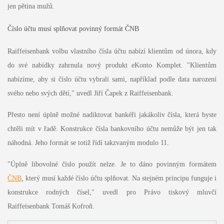
jen pětina mužů.
Číslo účtu musí splňovat povinný formát ČNB
Raiffeisenbank volbu vlastního čísla účtu nabízí klientům od února, kdy
do své nabídky zahrnula nový produkt eKonto Komplet. "Klientům
nabízíme, aby si číslo účtu vybrali sami, například podle data narození
svého nebo svých dětí," uvedl Jiří Čapek z Raiffeisenbank.
Přesto není úplně možné nadiktovat bankéři jakákoliv čísla, která byste
chtěli mít v řadě. Konstrukce čísla bankovního účtu nemůže být jen tak
náhodná. Jeho formát se totiž řídí takzvaným modulo 11.
"Úplně libovolné číslo použít nelze. Je to dáno povinným formátem
ČNB
, který musí každé číslo účtu splňovat. Na stejném principu funguje i
konstrukce rodných čísel," uvedl pro Právo tiskový mluvčí
Raiffeisenbank Tomáš Kofroň.