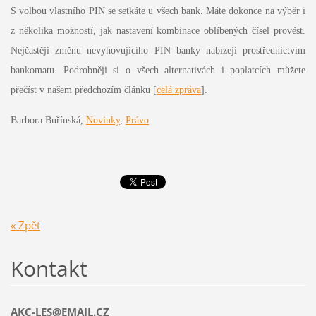
S volbou vlastního PIN se setkáte u všech bank. Máte dokonce na výběr i
z několika možností, jak nastavení kombinace oblíbených čísel provést.
Nejčastěji změnu nevyhovujícího PIN banky nabízejí prostřednictvím
bankomatu. Podrobněji si o všech alternativách i poplatcích můžete
přečíst v našem předchozím článku [
celá zpráva
].
Barbora Buřínská,
Novinky
,
Právo
« Zpět
Kontakt
AKC-LES@EMAIL.CZ