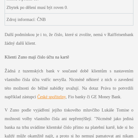
Zbytek po dělení musí být roven 0.
Zdroj informací: ČNB
Další podmínkou je i to, že číslo, které si zvolíte, nemá v Raiffeisenbank
žádný další klient.
Klienti Zuno mají číslo účtu na kartě
Žádná z tuzemských bank v současné době klientům s nastavením
vlastního čísla účtu vstříc nevyšla. Nicméně některé z nich o zavedení
této možnosti do běžné nabídky uvažují. Na dotaz Práva to potvrdili
například zástupci
České spořitelny
, Fio banky či GE Money Bank.
V Zuno podle vyjádření jejího tiskového mluvčího Lukáše Tomise o
možnosti volby vlastního čísla ani nepřemýšlejí. "Nicméně jako jediná
banka na trhu uvádíme klientské číslo přímo na platební kartě, kde si ho
každý může okamžitě najít, a proto si ho nemusí pamatovat ani nikam